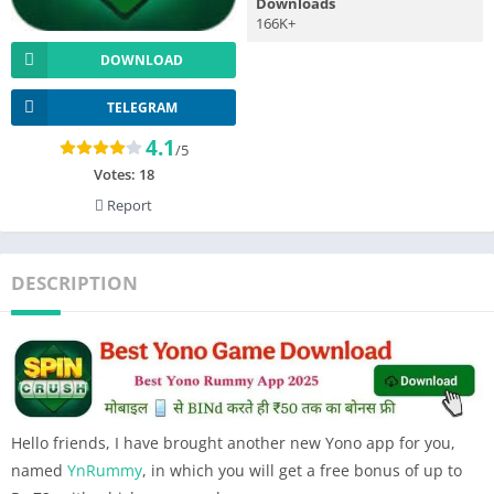
Downloads
166K+
DOWNLOAD
TELEGRAM
4.1
/5
Votes:
18
Report
DESCRIPTION
Hello friends, I have brought another new Yono app for you,
named
YnRummy
, in which you will get a free bonus of up to