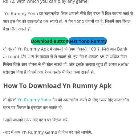
Rs 72, with which you can play any game.
Yn Rummy Yono का डाउनलोड लिंक आपको नीचे दिए बटन में मिल जायगा जहां से
आप इस गेम को डाउनलोड कर सकते हो. ये गेम Yono कंपनी का है. जिसमें आप रियल
पैसा जीत सकते हो.
Download Button
Best Yono Rummy
तो दोस्तो Yn Rummy Apk में आपको मिनिमम निकासी 100 हे, जिसे आप Bank
account और UPI के माध्यम से ले सकते हो. इस गेम में आपको 55 से अधिक गेम्स
मिलेगा जिसे आप बोनस से भी खेल सकते हो. और इसके अलावा बहुत ही अच्छा Refar
प्रोग्राम दिया है जिसमें आप रेफर करके भी पैसा कमा सकते हो.
How To Download Yn Rummy Apk
तो दोस्तो
Yn Rummy Yono
गेम को डाउनलोड करने के लिए ऊपर दिए डाउनलोड
बटन पर क्लिक के इंस्टॉल कर सकते हो.
•पहले आपको ऊपर दिए बटन पर क्लिक करे.
•बाद में आप Yn Rummy Game के पेज पर चले जाओगे.