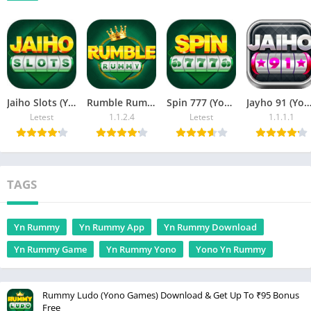
Jaiho Slots (Yono Games) Apk Download & Get ₹95 Bonus
Rumble Rummy Apk (Yono) Get-65 Bonus
Spin 777 (Yono Game) Download – Get 50 Bonus Free
Jayho 91 (Yono Game) Download – Get ₹75 
Letest
1.1.2.4
Letest
1.1.1.1
TAGS
Yn Rummy
Yn Rummy App
Yn Rummy Download
Yn Rummy Game
Yn Rummy Yono
Yono Yn Rummy
Rummy Ludo (Yono Games) Download & Get Up To ₹95 Bonus
Free