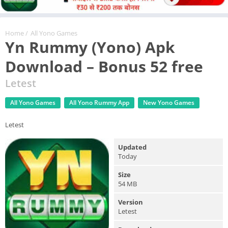
Home
/
All Yono Games
Yn Rummy (Yono) Apk
Download – Bonus 52 free
Letest
All Yono Games
All Yono Rummy App
New Yono Games
Letest
Updated
Today
Size
54 MB
Version
Letest